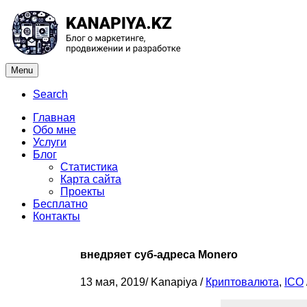
Menu
Search
Главная
Обо мне
Услуги
Блог
Статистика
Карта сайта
Проекты
Бесплатно
Контакты
внедряет суб-адреса Monero
13 мая, 2019
/
Kanapiya
/
Криптовалюта
,
ICO