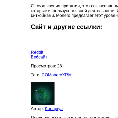
С точки зрения принятия, этот согласованн
которые используют в своей деятельности.
биткойнами. Monero предлагает этот уровен
Сайт и другие ссылки:
Reddit
Вебсайт
Просмотров:
28
Теги
ICO
Monero
XRM
Автор:
Kanapiya
Предприниматель и интернет маркетолог. Пи