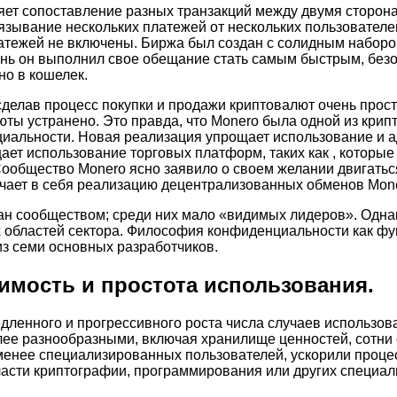
ет сопоставление разных транзакций между двумя сторона
язывание нескольких платежей от нескольких пользователе
тежей не включены. Биржа был создан с солидным наборо
день он выполнил свое обещание стать самым быстрым, бе
о в кошелек.
 сделав процесс покупки и продажи криптовалют очень прос
юты устранено. Это правда, что Monero была одной из кри
иальности. Новая реализация упрощает использование и а
щает использование торговых платформ, таких как , которы
ообщество Monero ясно заявило о своем желании двигаться
ает в себя реализацию децентрализованных обменов Moner
н сообществом; среди них мало «видимых лидеров». Однако
х областей сектора. Философия конфиденциальности как ф
из семи основных разработчиков.
мость и простота использования.
дленного и прогрессивного роста числа случаев использов
лее разнообразными, включая хранилище ценностей, сотни 
менее специализированных пользователей, ускорили проце
бласти криптографии, программирования или других специа