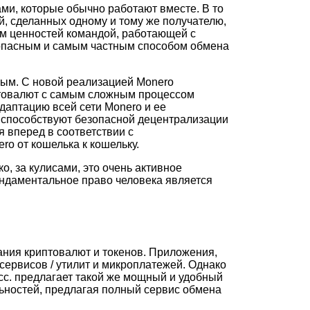
ми, которые обычно работают вместе. В то
й, сделанных одному и тому же получателю,
м ценностей командой, работающей с
зопасным и самым частным способом обмена
тым. С новой реализацией Monero
птовалют с самым сложным процессом
даптацию всей сети Monero и ее
е способствуют безопасной децентрализации
 вперед в соответствии с
o от кошелька к кошельку.
, за кулисами, это очень активное
ундаментальное право человека является
ания криптовалют и токенов. Приложения,
сервисов / утилит и микроплатежей. Однако
сс. предлагает такой же мощный и удобный
льностей, предлагая полный сервис обмена