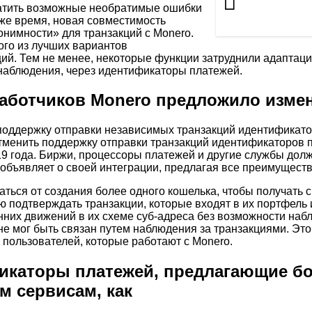
ратить возможные необратимые ошибки
же время, новая совместимость
нимности» для транзакций с Monero.
ого из лучших вариантов
ий. Тем не менее, некоторые функции затруднили адаптаци
наблюдения, через идентификаторы платежей.
аботчиков Monero предложило измен
оддержку отправки независимых транзакций идентификато
отменить поддержку отправки транзакций идентификаторов
019 года. Биржи, процессоры платежей и другие службы до
 объявляет о своей интеграции, предлагая все преимуществ
аться от создания более одного кошелька, чтобы получать 
ю подтверждать транзакции, которые входят в их портфель
них движений в их схеме суб-адреса без возможности набл
не мог быть связан путем наблюдения за транзакциями. Это
 пользователей, которые работают с Monero.
икаторы платежей, предлагающие б
м сервисам, как