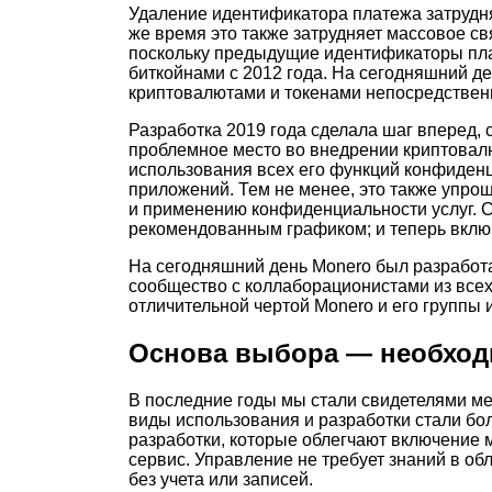
Удаление идентификатора платежа затрудня
же время это также затрудняет массовое св
поскольку предыдущие идентификаторы пла
биткойнами с 2012 года. На сегодняшний 
криптовалютами и токенами непосредственн
Разработка 2019 года сделала шаг вперед,
проблемное место во внедрении криптовал
использования всех его функций конфиденц
приложений. Тем не менее, это также упро
и применению конфиденциальности услуг. С
рекомендованным графиком; и теперь включ
На сегодняшний день Monero был разработа
сообщество с коллаборационистами из все
отличительной чертой Monero и его группы 
Основа выбора — необходи
В последние годы мы стали свидетелями ме
виды использования и разработки стали бо
разработки, которые облегчают включение 
сервис. Управление не требует знаний в о
без учета или записей.