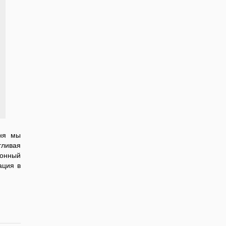
дня мы
тливая
ионный
ация в