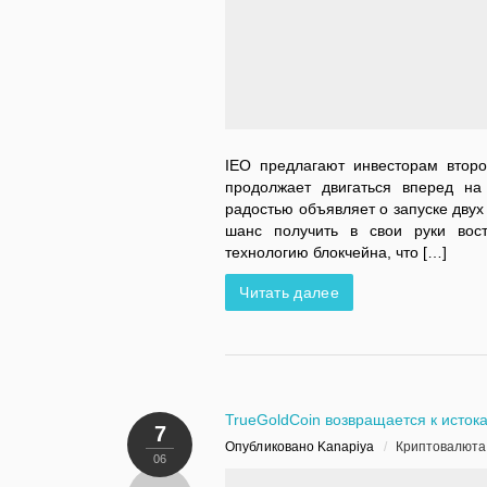
IEO предлагают инвесторам втор
продолжает двигаться вперед на
радостью объявляет о запуске дву
шанс получить в свои руки вос
технологию блокчейна, что […]
Читать далее
TrueGoldCoin возвращается к исток
7
Опубликовано Kanapiya
/
Криптовалюта
06