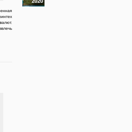
оенная
финтех
валют.
звлечь