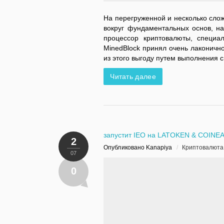
На перегруженной и несколько сло
вокруг фундаментальных основ, на
процессор криптовалюты, специал
MinedBlock принял очень лаконичн
из этого выгоду путем выполнения 
Читать далее
запустит IEO на LATOKEN & COINE
2
Опубликовано Kanapiya
/
Криптовалюта
07
0