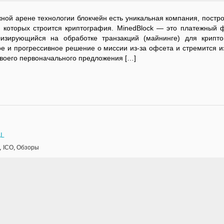
жной арене технологии блокчейн есть уникальная компания, постр
 которых строится криптография. MinedBlock — это платежный 
изирующийся на обработке транзакций (майнинге) для крипто
ое и прогрессивное решение о миссии из-за офсета и стремится и
своего первоначального предложения […]
AL
,
ICO
,
Обзоры