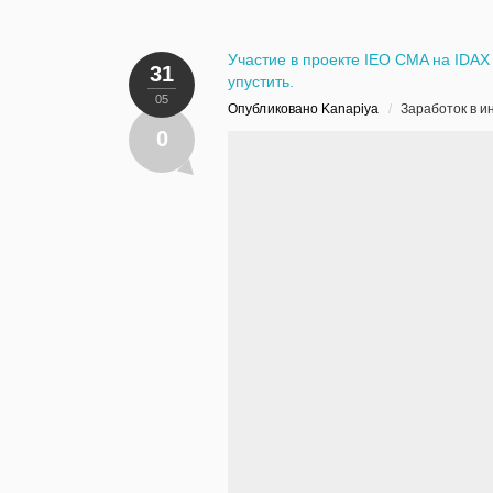
Участие в проекте IEO CMA на IDAX
31
упустить.
05
Опубликовано Kanapiya
/
Заработок в и
0