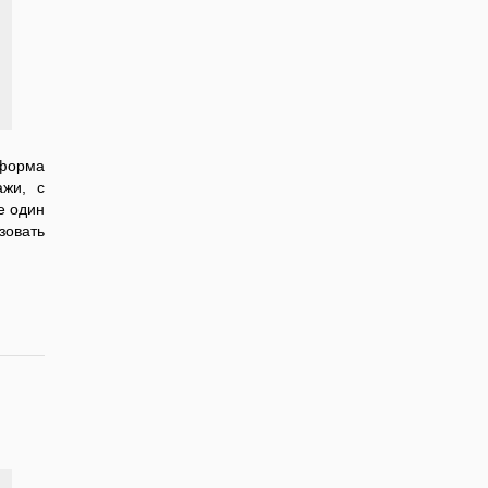
тформа
ажи, с
е один
зовать