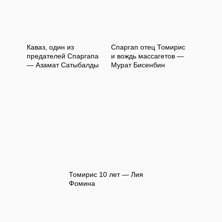
Каваз, один из
Спаргап отец Томирис
предателей Спаргапа
и вождь массагетов —
— Азамат Сатыбалды
Мурат Бисенбин
Томирис 10 лет — Лия
Фомина