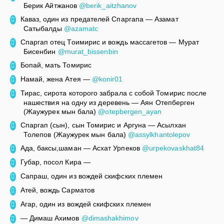
Берик Айтжанов
@berik_aitzhanov
Каваз, один из предателей Спаргапа — Азамат
Сатыбалды
@azamatc
Спаргап отец Тоимирис и вождь массагетов — Мурат
Бисенбин
@murat_bissenbin
Бопай, мать Томирис
Намай, жена Атея —
@konir01
Тирас, сирота которого забрала с собой Томирис после
нашествия на одну из деревень — Аян Отепберген
(Жаужурек мын бала)
@otepbergen_ayan
Спаргап (сын), сын Томирис и Аргуна — Асылхан
Толепов (Жаужурек мын бала)
@assylkhantolepov
Ада, баксы,шаман — Асхат Урпеков
@urpekovaskhat84
Губар, посол Кира —
Сапраш, один из вождей скифских племен
Атей, вождь Сарматов
Агар, один из вождей скифских племен
— Димаш Ахимов
@dimashakhimov