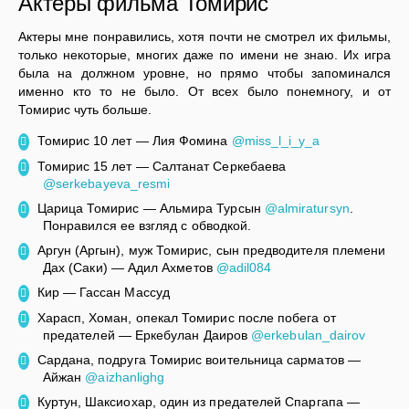
Актеры фильма Томирис
Актеры мне понравились, хотя почти не смотрел их фильмы,
только некоторые, многих даже по имени не знаю. Их игра
была на должном уровне, но прямо чтобы запоминался
именно кто то не было. От всех было понемногу, и от
Томирис чуть больше.
Томирис 10 лет — Лия Фомина
@miss_l_i_y_a
Томирис 15 лет — Салтанат Серкебаева
@serkebayeva_resmi
Царица Томирис — Альмира Турсын
@almiratursyn
.
Понравился ее взгляд с обводкой.
Аргун (Аргын), муж Томирис, сын предводителя племени
Дах (Саки) — Адил Ахметов
@adil084
Кир — Гассан Массуд
Харасп, Хоман, опекал Томирис после побега от
предателей — Еркебулан Даиров
@erkebulan_dairov
Сардана, подруга Томирис воительница сарматов —
Айжан
@aizhanlighg
Куртун, Шаксиохар, один из предателей Спаргапа —