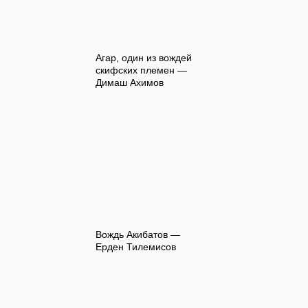
Агар, один из вождей
скифских племен —
Димаш Ахимов
Вождь Акибатов —
Ерден Тилемисов