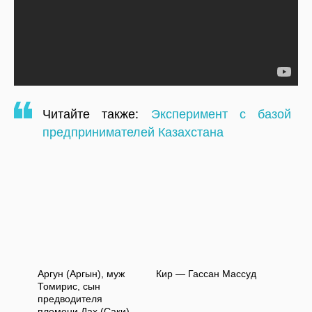
Читайте также:
Эксперимент с базой
предпринимателей Казахстана
Аргун (Аргын), муж
Кир — Гассан Массуд
Томирис, сын
предводителя
племени Дах (Саки)