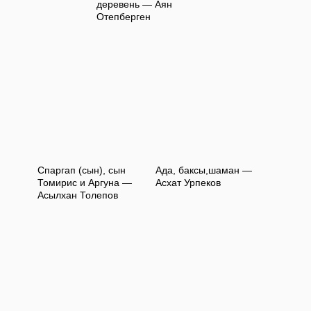
деревень — Аян
Отепберген
Спаргап (сын), сын
Ада, баксы,шаман —
Томирис и Аргуна —
Асхат Урпеков
Асылхан Толепов