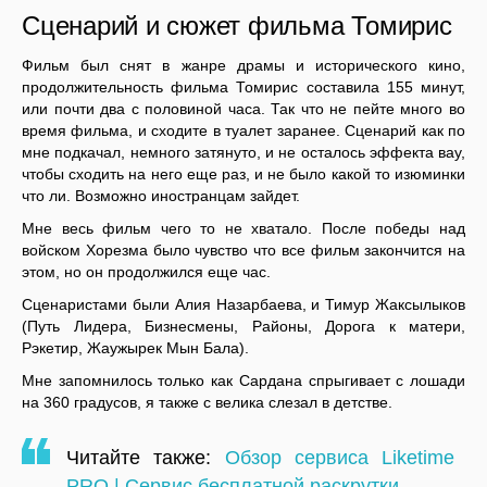
Сценарий и сюжет фильма Томирис
Фильм был снят в жанре драмы и исторического кино,
продолжительность фильма Томирис составила 155 минут,
или почти два с половиной часа. Так что не пейте много во
время фильма, и сходите в туалет заранее. Сценарий как по
мне подкачал, немного затянуто, и не осталось эффекта вау,
чтобы сходить на него еще раз, и не было какой то изюминки
что ли. Возможно иностранцам зайдет.
Мне весь фильм чего то не хватало. После победы над
войском Хорезма было чувство что все фильм закончится на
этом, но он продолжился еще час.
Сценаристами были Алия Назарбаева, и Тимур Жаксылыков
(Путь Лидера, Бизнесмены, Районы, Дорога к матери,
Рэкетир, Жаужырек Мын Бала).
Мне запомнилось только как Сардана спрыгивает с лошади
на 360 градусов, я также с велика слезал в детстве.
Читайте также:
Обзор сервиса Liketime
PRO | Сервис бесплатной раскрутки