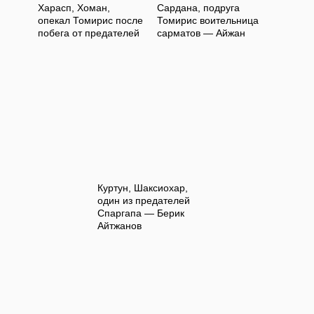
Харасп, Хоман,
Сардана, подруга
опекал Томирис после
Томирис воительница
побега от предателей
сарматов — Айжан
Куртун, Шаксиохар,
один из предателей
Спаргапа — Берик
Айтжанов