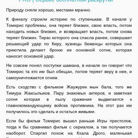
Природу сняли хорошо, местами мрачно.
К финалу строили историю по ступенькам. В начале у
Томирис проблемы, она теряет близких, свою власть, потом
находить новых близких, и возвращает власть, потом снова
теряет близких. Тирас которого она спасла ранее, совершает
решающий удар по Киру, кузнецы беженцы которых она
приютила делают броню ее основной сотне, которая
наносит основной удар.
Не совсем понял поступки шамана, в начале он говорит что
Томирис та кто им был обещан, потом теряет веру в нее, и
самоуничтожается огнем.
Есть сходство с фильмом Жаужурек мын бала, того же
Тимура Жаксылыков. Пару знакомых актеров, и заветная
сотня которая в пылу сражения выдвигается к
главнокомандующему войска противника. На этот раз им
получилось это сделать и остаться живыми.
Если бы фильм Томирис вышел раньше Игры престолов,
тогда я бы сравнивал фильм с сериалом, а так получается
наоборот. Спаргап похож на Кхала Дрого, маленькая