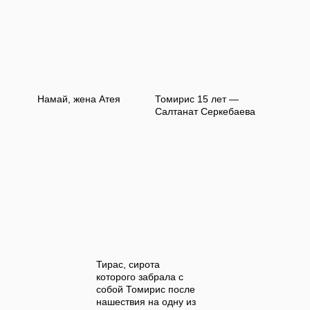
Намай, жена Атея
Томирис 15 лет —
Салтанат Серкебаева
Тирас, сирота
которого забрала с
собой Томирис после
нашествия на одну из