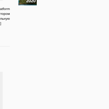
atform
отором
альную
]