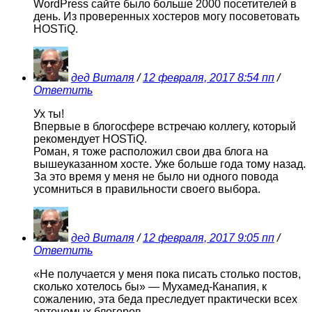
WordPress сайте было больше 2000 посетителей в
день. Из проверенных хостеров могу посоветовать
HOSTiQ.
дед Виталя
/
12 февраля, 2017 8:54 пп
/
Ответить
Ух ты!
Впервые в блогосфере встречаю коллегу, который
рекомендует HOSTiQ.
Роман, я тоже расположил свои два блога на
вышеуказанном хосте. Уже больше года тому назад.
За это время у меня не было ни одного повода
усомниться в правильности своего выбора.
дед Виталя
/
12 февраля, 2017 9:05 пп
/
Ответить
«Не получается у меня пока писать столько постов,
сколько хотелось бы» — Мухамед-Канапия, к
сожалению, эта беда преследует практически всех
автономых блогеров.