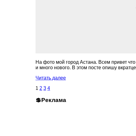
На фото мой город Астана. Всем привет что
и много нового. В этом посте опишу вкратц
Читать далее
1
2
3
4
💲Реклама