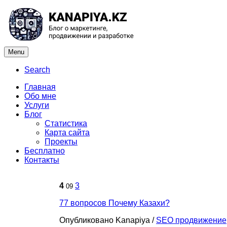
Menu
Search
Главная
Обо мне
Услуги
Блог
Статистика
Карта сайта
Проекты
Бесплатно
Контакты
4
3
09
77 вопросов Почему Казахи?
Опубликовано Kanapiya
/
SEO продвижение